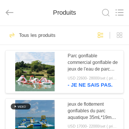
2026
Guangzhou
Bouncia
Inflatables
Produits
Factory.
All
Rights
Reserved.
MAISON
21
Tous les produits
Parc aquatique
PRODUITS
gonflable
Parc gonflable
commercial gonflable de
VIDÉOS
jeux de l'eau de parc
aquatique/lac de la
USD 22600- 28000/set ( price just for reference, detailed prices need to be confirmed) MOQ:1PC
France
AU
- JE NE SAIS PAS.
58
SUJET
Cas gonflables de
DE
jeux de flottement
gonflables du parc
NOUS
parc aquatique
aquatique 35mL*19mW
en Bermudes
USD 17000- 22000/set ( price just for reference, detailed prices need to be confirmed) MOQ:1 ensemble ou parts de tout le parc