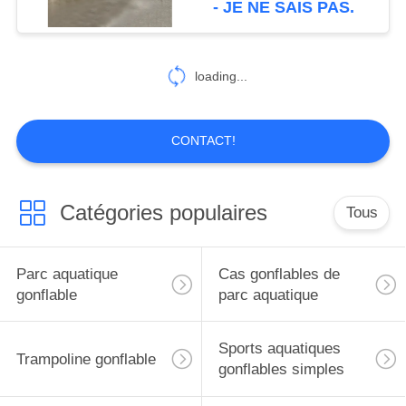
- JE NE SAIS PAS.
26
paintball gonflable
loading...
bunker
CONTACT!
Catégories populaires
Tous
6
Voie d'air de
Parc aquatique
Cas gonflables de
gymnastique
gonflable
parc aquatique
Sports aquatiques
Trampoline gonflable
gonflables simples