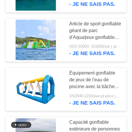
VISITE
- JE NE SAIS PAS.
D'USINE
Article de sport gonflable
4
CONTRÔLE
géant de parc
Trampoline
d'Aqua/jeux gonflables
DE
de parc aquatique pour
gonflable
USD 83000- 101000/set ( price just for reference, detailed prices need to be confirmed) MOQ:1 ensemble ou une partie de l'ensemble du parc
QUALITÉ
la mer
- JE NE SAIS PAS.
CONTACTEZ-
Équipement gonflable
NOUS
de jeux de l'eau de
piscine avec la bâche
135
durable de PVC
DEMANDEZ
USD940-1150/piece( price just for reference, detailed prices need to be confirmed) MOQ:1PC
Sports aquatiques
- JE NE SAIS PAS.
UNE
gonflables simples
CITATION
Capacité gonflable
extérieure de personnes