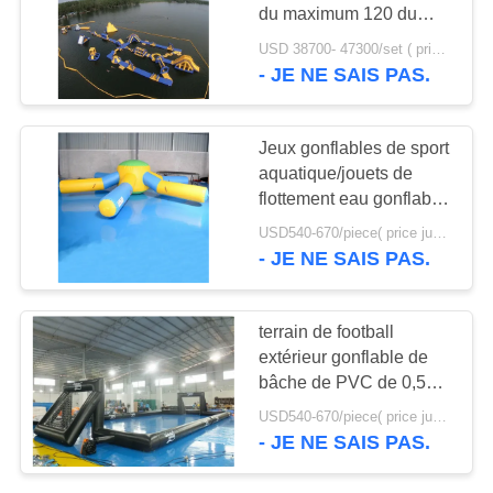
PLAN
du maximum 120 du
DU
parc aquatique
USD 38700- 47300/set ( price just for reference, detailed prices need to be confirmed) MOQ:1 ensemble ou une partie de l'ensemble du parc
50m*34m
- JE NE SAIS PAS.
7
SITE
Canot pneumatique
PRIVACY
Jeux gonflables de sport
de Rafting
aquatique/jouets de
POLICY
flottement eau gonflable
pour la piscine
USD540-670/piece( price just for reference, detailed prices need to be confirmed) MOQ:1PC
- JE NE SAIS PAS.
9
terrain de football
Canot pneumatique
extérieur gonflable de
bâche de PVC de 0,55
de banane
millimètres pour
USD540-670/piece( price just for reference, detailed prices need to be confirmed) MOQ:1PC
l'événement
- JE NE SAIS PAS.