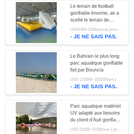
Le terrain de football
gonflable énorme, air a
24
scellé le terrain de
tente gonflable
football gonflable de
USD1850-2300/piece( price just for reference, detailed prices need to be confirmed) MOQ:1PC
savon
- JE NE SAIS PAS.
d'événement
Le Bahrain le plus long
parc aquatique gonflable
fait par Bouncia
11
USD 123000- 150200/set ( price just for reference, detailed prices need to be confirmed) MOQ:1 ensemble ou une partie de l'ensemble du parc
- JE NE SAIS PAS.
Aréna de paintball
gonflable
Parc aquatique matériel
UV adapté aux besoins
du client d'Auti gonflable
par Bouncia
USD 51000- 62300/set ( price just for reference, detailed prices need to be confirmed) MOQ:1PC