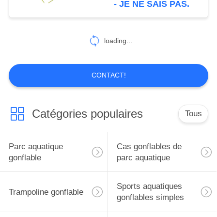
- JE NE SAIS PAS.
26
paintball gonflable
loading...
bunker
CONTACT!
Catégories populaires
Tous
6
Voie d'air de
Parc aquatique
Cas gonflables de
gymnastique
gonflable
parc aquatique
Sports aquatiques
Trampoline gonflable
gonflables simples