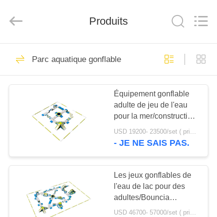
2026
Guangzhou
Bouncia
Inflatables
Produits
Factory.
All
Rights
Reserved.
MAISON
21
Parc aquatique gonflable
Parc aquatique
PRODUITS
gonflable
Équipement gonflable
adulte de jeu de l'eau
VIDÉOS
pour la mer/construction
gonflable de conception
USD 19200- 23500/set ( price just for reference, detailed prices need to be confirmed) MOQ:1PC
de parc aquatique
AU
- JE NE SAIS PAS.
58
SUJET
Cas gonflables de
DE
Les jeux gonflables de
l'eau de lac pour des
NOUS
parc aquatique
adultes/Bouncia
arrosent le fabricant
USD 46700- 57000/set ( price just for reference, detailed prices need to be confirmed) MOQ:1 ensemble ou une partie de l'ensemble du parc