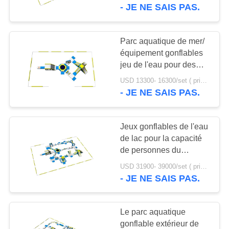
VISITE
gonflable de parc
- JE NE SAIS PAS.
D'USINE
Parc aquatique de mer/
4
CONTRÔLE
équipement gonflables
Trampoline
jeu de l'eau pour des
DE
adultes avec le certificat
gonflable
USD 13300- 16300/set ( price just for reference, detailed prices need to be confirmed) MOQ:1 pc
QUALITÉ
de TUV
- JE NE SAIS PAS.
CONTACTEZ-
Jeux gonflables de l'eau
NOUS
de lac pour la capacité
de personnes du
135
maximum 100 d'adultes
DEMANDEZ
USD 31900- 39000/set ( price just for reference, detailed prices need to be confirmed) MOQ:1 ensemble ou une partie de l'ensemble du parc
Sports aquatiques
- JE NE SAIS PAS.
UNE
gonflables simples
CITATION
Le parc aquatique
gonflable extérieur de