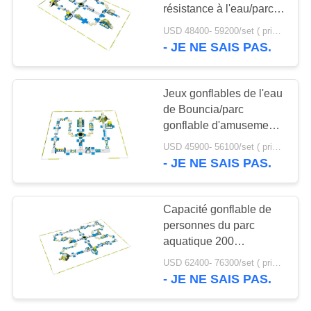
PLAN
résistance à l'eau/parc
DU
aquatique de flottement
USD 48400- 59200/set ( price just for reference, detailed prices need to be confirmed) MOQ:1 pc
projette
- JE NE SAIS PAS.
7
SITE
Canot pneumatique
PRIVACY
Jeux gonflables de l'eau
de Rafting
de Bouncia/parc
POLICY
gonflable d'amusement
d'Aqua à vendre
USD 45900- 56100/set ( price just for reference, detailed prices need to be confirmed) MOQ:1 pc
- JE NE SAIS PAS.
9
Capacité gonflable de
Canot pneumatique
personnes du parc
aquatique 200
de banane
d'équipement de sports
USD 62400- 76300/set ( price just for reference, detailed prices need to be confirmed) MOQ:1 pc
aquatiques d'enfants
- JE NE SAIS PAS.