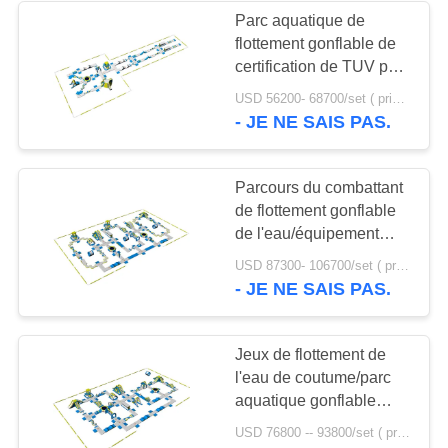
Parc aquatique de
flottement gonflable de
24
certification de TUV pour
tente gonflable
le lac/station de
USD 56200- 68700/set ( price just for reference, detailed prices need to be confirmed) MOQ:1 pc
vacances
- JE NE SAIS PAS.
d'événement
Parcours du combattant
de flottement gonflable
de l'eau/équipement
terrain de jeu de parc
11
USD 87300- 106700/set ( price just for reference, detailed prices need to be confirmed) MOQ:1 pc
aquatique
- JE NE SAIS PAS.
Aréna de paintball
gonflable
Jeux de flottement de
l'eau de coutume/parc
aquatique gonflable
géant de mer avec le
USD 76800 -- 93800/set ( price just for reference, detailed prices need to be confirmed) MOQ:1 pc
certificat de TUV