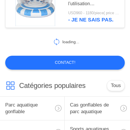
PLAN
l'utilisation
DU
commerciale/au bateau
USD960 - 1180/piece( price just for reference, detailed prices need to be confirmed) MOQ:1PC
remorquable gonflable
- JE NE SAIS PAS.
7
SITE
Canot pneumatique
PRIVACY
de Rafting
loading...
POLICY
CONTACT!
9
Catégories populaires
Tous
Canot pneumatique
de banane
Parc aquatique
Cas gonflables de
gonflable
parc aquatique
Sports aquatiques