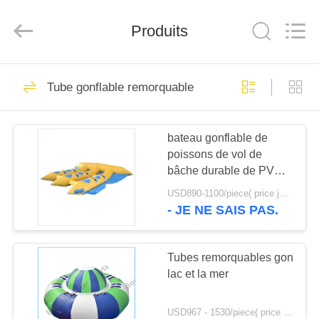
2026
Guangzhou
Bouncia
Inflatables
Produits
Factory.
All
Rights
Reserved.
MAISON
21
Tube gonflable remorquable
Parc aquatique
PRODUITS
gonflable
bateau gonflable de
poissons de vol de
VIDÉOS
bâche durable de PVC
de 0.9mm à vendre
USD890-1100/piece( price just for reference, detailed prices need to be confirmed) MOQ:1PC
AU
- JE NE SAIS PAS.
58
SUJET
Cas gonflables de
DE
Tubes remorquables gonflabl
lac et la mer
NOUS
parc aquatique
USD967 - 1530/piece( price just for reference, detailed prices need to be confirmed) MOQ:1pc