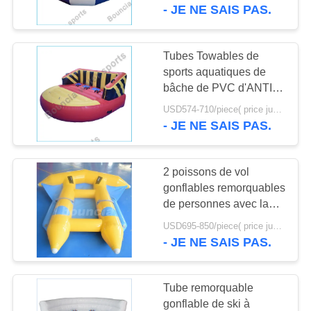
VISITE
- JE NE SAIS PAS.
D'USINE
Tubes Towables de
4
CONTRÔLE
sports aquatiques de
Trampoline
bâche de PVC d'ANTI-
DE
UV
gonflable
USD574-710/piece( price just for reference, detailed prices need to be confirmed) MOQ:1pc
QUALITÉ
- JE NE SAIS PAS.
CONTACTEZ-
2 poissons de vol
NOUS
gonflables remorquables
de personnes avec la
135
bâche durable de PVC
DEMANDEZ
USD695-850/piece( price just for reference, detailed prices need to be confirmed) MOQ:1PC
Sports aquatiques
- JE NE SAIS PAS.
UNE
gonflables simples
CITATION
Tube remorquable
gonflable de ski à