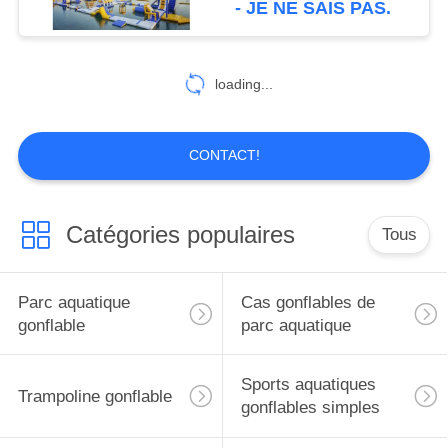
- JE NE SAIS PAS.
26
paintball gonflable
loading...
bunker
CONTACT!
Catégories populaires
Tous
6
Voie d'air de
Parc aquatique
Cas gonflables de
gymnastique
gonflable
parc aquatique
Sports aquatiques
Trampoline gonflable
gonflables simples