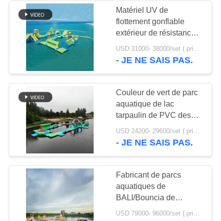
Matériel UV de
flottement gonflable
24
extérieur de résistance
tente gonflable
thermique de jeux de
USD 31000- 38000/set ( price just for reference, detailed prices need to be confirmed) MOQ:1 ensemble ou une partie de l'ensemble du parc
parc aquatique anti-
- JE NE SAIS PAS.
d'événement
Couleur de vert de parc
aquatique de lac
tarpaulin de PVC des
biens 0.9mm, bleue et
11
USD 24200- 29600/set ( price just for reference, detailed prices need to be confirmed) MOQ:1 ensemble ou une partie de l'ensemble du parc
rouge gonflable
- JE NE SAIS PAS.
Aréna de paintball
gonflable
Fabricant de parcs
aquatiques de
BALI/Bouncia de
flottement gonflables
USD 79000- 96000/set ( price just for reference, detailed prices need to be confirmed) MOQ:1PC
géants Aqua Park