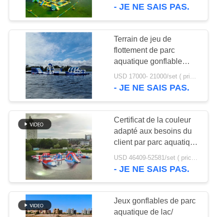
VISITE
- JE NE SAIS PAS.
D'USINE
Terrain de jeu de
4
CONTRÔLE
flottement de parc
Trampoline
aquatique gonflable
DE
extérieur de TUV en
gonflable
USD 17000- 21000/set ( price just for reference, detailed prices need to be confirmed) MOQ:1 ensemble ou parts de tout le parc
QUALITÉ
Irlande
- JE NE SAIS PAS.
CONTACTEZ-
Certificat de la couleur
NOUS
adapté aux besoins du
client par parc aquatique
135
gonflable TUV de
DEMANDEZ
USD 46409-52581/set ( price just for reference, detailed prices need to be confirmed) MOQ:1 ensemble ou une partie de l'ensemble du parc
Sports aquatiques
capacité de 165
- JE NE SAIS PAS.
UNE
personnes
gonflables simples
CITATION
Jeux gonflables de parc
aquatique de lac/