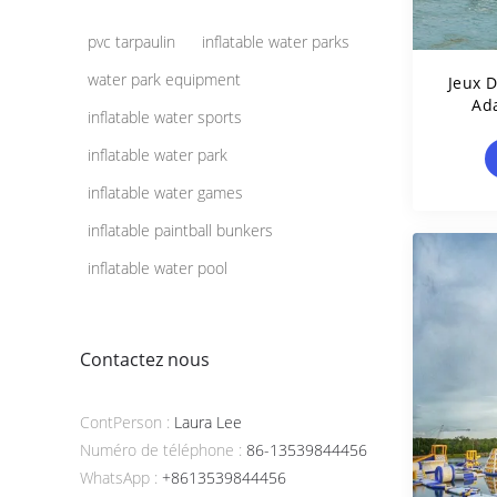
pvc tarpaulin
inflatable water parks
water park equipment
Jeux 
Ad
inflatable water sports
C
Aqu
inflatable water park
inflatable water games
inflatable paintball bunkers
inflatable water pool
Contactez nous
ContPerson :
Laura Lee
Numéro de téléphone :
86-13539844456
WhatsApp :
+8613539844456