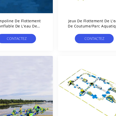
mpoline De Flottement
Jeux De Flottement De L'
nflable De L'eau De
De Coutume/parc Aquati
ficat De TUV Pour Le Lac
Gonflable Géant De Mer A
Le Certificat De TUV
CONTACTEZ
CONTACTEZ