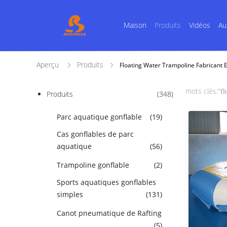
Maison
Produits
Vidéos
Au
Aperçu
Produits
Floating Water Trampoline Fabricant 
mots clés:"
fl
Produits
(348)
Parc aquatique gonflable
(19)
Cas gonflables de parc
aquatique
(56)
Trampoline gonflable
(2)
Sports aquatiques gonflables
simples
(131)
Canot pneumatique de Rafting
(5)