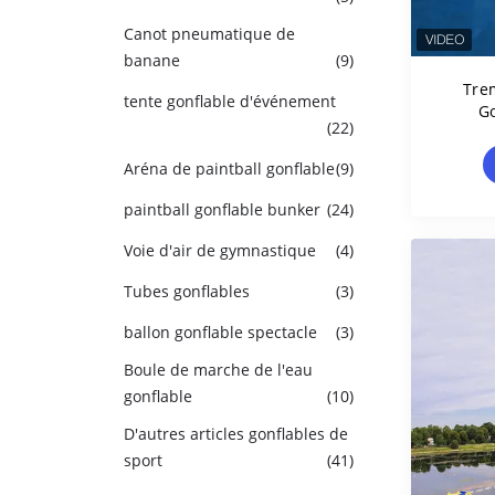
Canot pneumatique de
banane
(9)
Tre
tente gonflable d'événement
Go
(22)
Certi
Aréna de paintball gonflable
(9)
paintball gonflable bunker
(24)
Voie d'air de gymnastique
(4)
Tubes gonflables
(3)
ballon gonflable spectacle
(3)
Boule de marche de l'eau
gonflable
(10)
D'autres articles gonflables de
sport
(41)