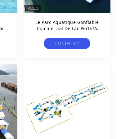
Le Parc Aquatique Gonflable
arc
Commercial De Lac Perth/a
ne
Adapté Le Terrain De Jeu Aux
Besoins Du Client De
CONTACTEZ
Flottement Énorme De L'eau