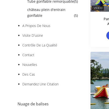
Tube gonflable remorquable
(5)
château plein d'entrain
gonflable
(5)
Pa
A Propos De Nous
Fl
Éclabo
Visite D'usine
Contrôle De La Qualité
Contact
Nouvelles
Des Cas
Demandez Une Citation
Nuage de balises