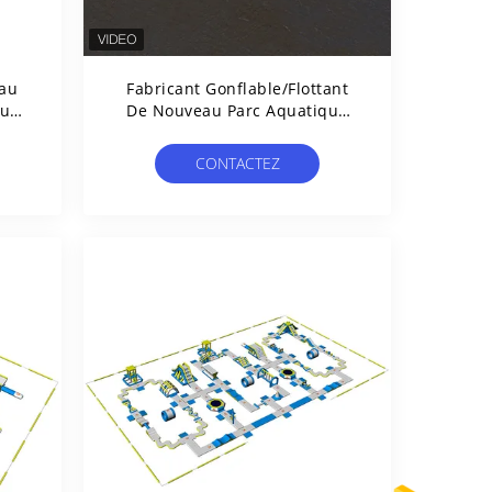
eau
Fabricant Gonflable/flottant
que
De Nouveau Parc Aquatique
vec
Extérieur De L'eau Du
Combattant De Parcours
CONTACTEZ