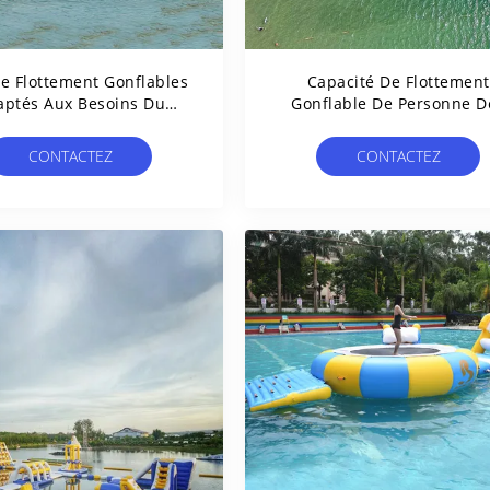
De Flottement Gonflables
Capacité De Flottement
aptés Aux Besoins Du
Gonflable De Personne D
lient Libres De Parc
Jeux 100 De Parc Aquatiq
atique De Lac Design
De Bâche De PVC De 0.9
CONTACTEZ
CONTACTEZ