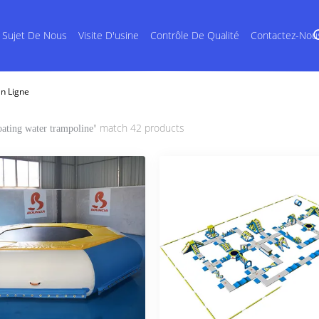
 Sujet De Nous
Visite D'usine
Contrôle De Qualité
Contactez-Nou
En Ligne
" match 42 products
oating water trampoline