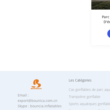
Parc
D'é
Équip
Terr
Les Catégories
Cas gonflables de parc aq
Email :
Trampoline gonflable
export@bounica.com.cn
Sports aquatiques gonflab
Skype : bouncia.inflatables