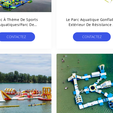
rc À Thème De Sports
Le Parc Aquatique Gonfla
Aquatiques/parc De
Extérieur De Résistance
ottement Gonflables
L'eau/parc Aquatique D
ussure De L'eau Installé
Flottement Projette
CONTACTEZ
CONTACTEZ
À Milan