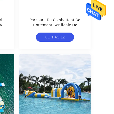
ble
Parcours Du Combattant De
 À
Flottement Gonflable De
e
L'eau/équipement Terrain De
Jeu De Parc Aquatique
CONTACTEZ