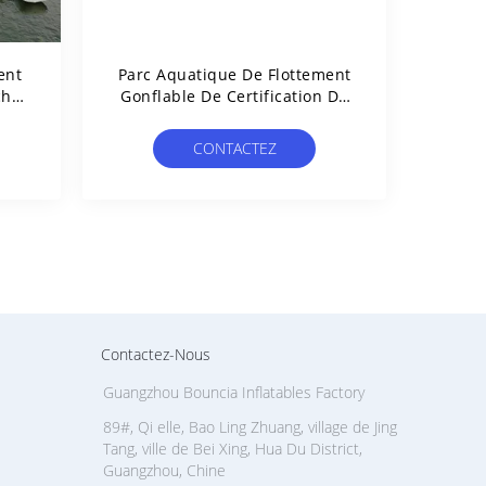
ent
Parc Aquatique De Flottement
che
Gonflable De Certification De
La
TUV Pour Le Lac/station De
Vacances
CONTACTEZ
Contactez-Nous
Guangzhou Bouncia Inflatables Factory
89#, Qi elle, Bao Ling Zhuang, village de Jing
Tang, ville de Bei Xing, Hua Du District,
Guangzhou, Chine