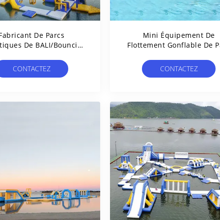
Fabricant De Parcs
Mini Équipement De
tiques De BALI/Bouncia
Flottement Gonflable De P
Flottement Gonflables
Aquatique Pour La Pisci
Géants Aqua Park
CONTACTEZ
CONTACTEZ