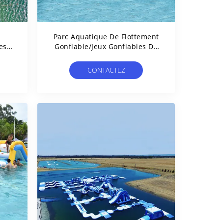
Parc Aquatique De Flottement
es
Gonflable/jeux Gonflables De
ue
Sport Aquatique Pour La
mm
Piscine
CONTACTEZ