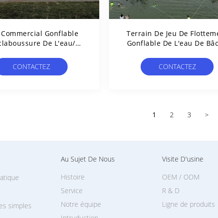
 Commercial Gonflable
Terrain De Jeu De Flottem
claboussure De L'eau/
Gonflable De L'eau De Bâ
ement De Flottement De
De PVC De 0.9mm Pour 
ain De Jeu De L'eau En
Station De Vacances
CONTACTEZ
CONTACTEZ
Australie
1
2
3
>
Au Sujet De Nous
Visite D'usine
Histoire
OEM / ODM
uatique
Service
R & D
Notre équipe
Ligne de produits
les simples
Intruduction