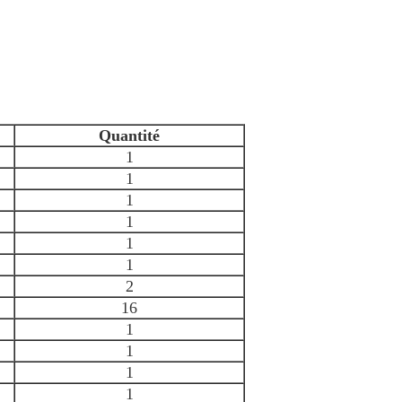
Quantité
1
1
1
1
1
1
2
16
1
1
1
1