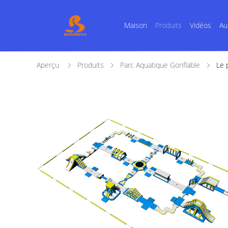
Maison
Produits
Vidéos
Au
Aperçu
Produits
Parc Aquatique Gonflable
Le 