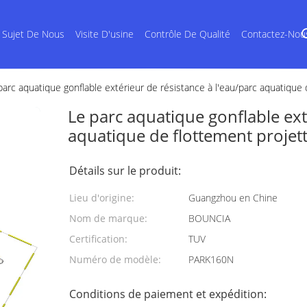
 Sujet De Nous
Visite D'usine
Contrôle De Qualité
Contactez-Nou
parc aquatique gonflable extérieur de résistance à l'eau/parc aquatique 
Le parc aquatique gonflable ext
aquatique de flottement projet
Détails sur le produit:
Lieu d'origine:
Guangzhou en Chine
Nom de marque:
BOUNCIA
Certification:
TUV
Numéro de modèle:
PARK160N
Conditions de paiement et expédition: