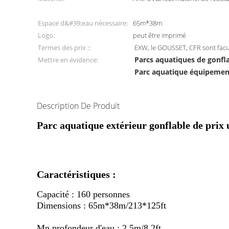
Espace d&#39;eau nécessaire:
65m*38m
Logo:
peut être imprimé
Termes des prix ::
EXW, le GOUSSET, CFR sont facult
Parcs aquatiques de gonfl
Mettre en évidence:
Parc aquatique équipemen
Description De Produit
Parc aquatique extérieur gonflable de prix 
Caractéristiques :
Capacité : 160 personnes
Dimensions : 65m*38m/213*125ft
Mn profondeur d'eau : 2.5m/8.2ft