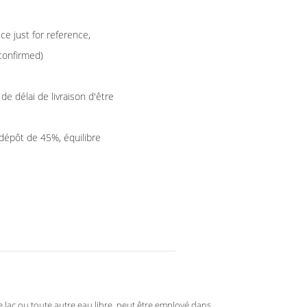
e just for reference,
confirmed)
 de délai de livraison d'être
(dépôt de 45%, équilibre
e lac ou toute autre eau libre, peut être employé dans