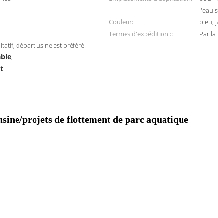
l'eau 
Couleur:
bleu, 
Termes d'expédition ::
Par la
atif, départ usine est préféré.
able
,
t
usine/projets de flottement de parc aquatique