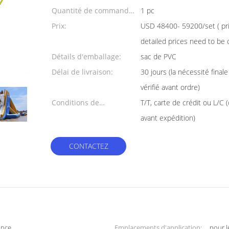
Quantité de commande
1 pc
min:
Prix:
USD 48400- 59200/set ( pric
detailed prices need to be 
Détails d'emballage:
sac de PVC
Délai de livraison:
30 jours (la nécessité finale
vérifié avant ordre)
Conditions de
T/T, carte de crédit ou L/C 
paiement:
avant expédition)
CONTACTEZ
ance
Emplacements d'application:
pour l