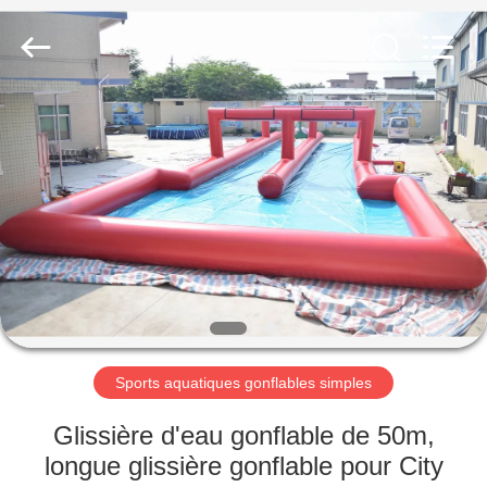
2026
Guangzhou
Bouncia
Inflatables
Factory.
All
Rights
Reserved.
MAISON
PRODUITS
VIDÉOS
AU
SUJET
DE
Sports aquatiques gonflables simples
NOUS
Glissière d'eau gonflable de 50m,
longue glissière gonflable pour City