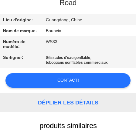
VISITE
Road
D'USINE
Lieu d'origine:
Guangdong, Chine
CONTRÔLE
Nom de marque:
Bouncia
DE
Numéro de
WS33
modèle:
QUALITÉ
Surligner:
,
Glissades d'eau gonflable
toboggans gonflables commerciaux
CONTACTEZ-
NOUS
CONTACT!
DEMANDEZ
DÉPLIER LES DÉTAILS
UNE
CITATION
produits similaires