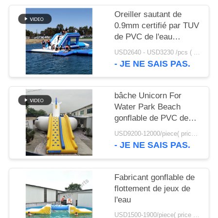
PLAN
Oreiller sautant de
DU
0.9mm certifié par TUV
SITE
de PVC de l'eau
gonflable anti- UV de
USD2640 - USD3230 /pcs ( price just for reference, detailed prices need to be confirmed） MOQ:1PC
bâche à vendre
- JE NE SAIS PAS.
PRIVACY
POLICY
bâche Unicorn For
Water Park Beach
gonflable de PVC de
0.9mm
USD9200-12000/piece( price just for reference, detailed prices need to be confirmed) MOQ:1PC
- JE NE SAIS PAS.
Fabricant gonflable de
flottement de jeux de
l'eau
USD1500-1900/piece( price just for reference, detailed prices need to be confirmed) MOQ:1PC