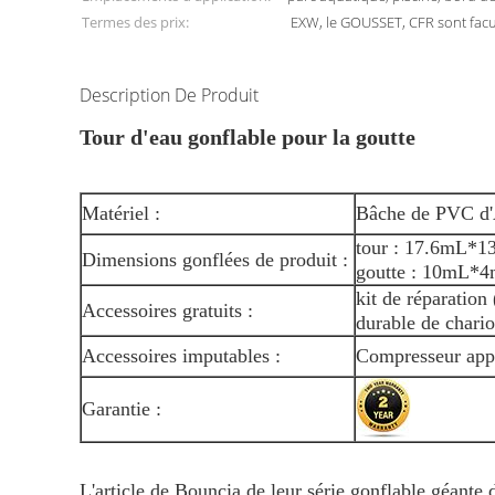
Termes des prix:
EXW, le GOUSSET, CFR sont facult
Description De Produit
Tour d'eau gonflable pour la goutte
Matériel :
Bâche de PVC 
tour : 17.6mL*
Dimensions gonflées de produit :
goutte : 10mL*
kit de réparation 
Accessoires gratuits :
durable de chario
Accessoires imputables :
Compresseur app
Garantie :
L'article de Bouncia de leur série gonflable géante