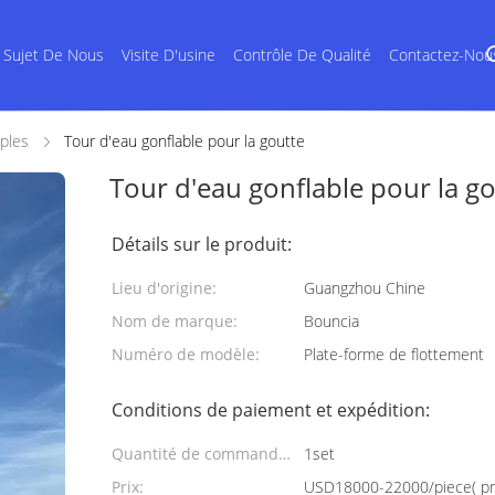
 Sujet De Nous
Visite D'usine
Contrôle De Qualité
Contactez-Nou
ples
Tour d'eau gonflable pour la goutte
Tour d'eau gonflable pour la go
Détails sur le produit:
Lieu d'origine:
Guangzhou Chine
Nom de marque:
Bouncia
Numéro de modèle:
Plate-forme de flottement
Conditions de paiement et expédition:
Quantité de commande
1set
min:
Prix:
USD18000-22000/piece( pric