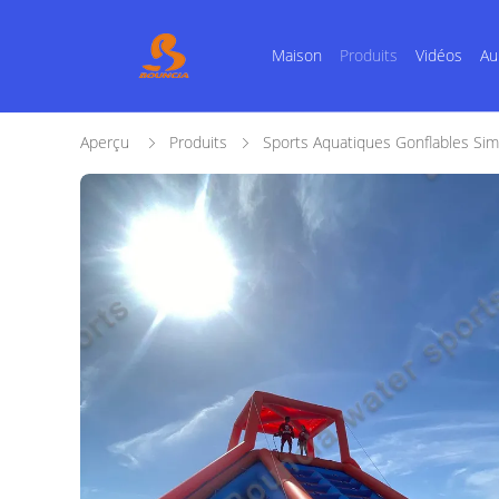
Maison
Produits
Vidéos
Au
Aperçu
Produits
Sports Aquatiques Gonflables Sim