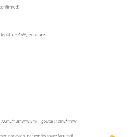
confirmed)
(dépôt de 45%, équilibre
: 17.6mL*13mW*8.5mH ; goutte : 10mL*4mW
 mer, par avion, par exprès soyez facultatif