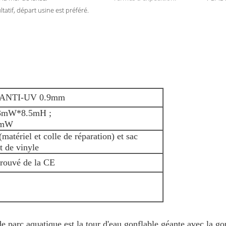
atif, départ usine est préféré.
d'ANTI-UV 0.9mm
13mW*8.5mH ;
4mW
(matériel et colle de réparation) et sac
t de vinyle
rouvé de la CE
 de parc aquatique est la tour d'eau gonflable géante avec la 