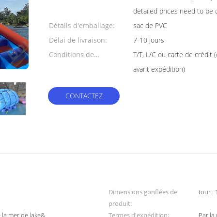
detailed prices need to be 
Détails d'emballage:
sac de PVC
Délai de livraison:
7-10 jours
Conditions de
T/T, L/C ou carte de crédit 
paiement:
avant expédition)
CONTACTEZ
Dimensions gonflées de
tour 
produit:
 la mer de lake&
Termes d'expédition:
Par la