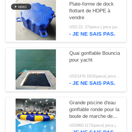
PLAN
Plate-forme de dock
DU
flottant de HDPE à
vendre
SITE
USD 22- 27/piece ( price just for reference, detailed prices need to be confirmed) MOQ:100pcs
- JE NE SAIS PAS.
PRIVACY
POLICY
Quai gonflable Bouncia
pour yacht
USD1476-1810/piece( price just for reference, detailed prices need to be confirmed) MOQ:1pc
- JE NE SAIS PAS.
Grande piscine d'eau
gonflable ronde pour la
boule de marche de
l'eau
USD960-1173/piece( price just for reference, detailed prices need to be confirmed) MOQ:1PC