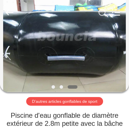
2026
Guangzhou
Bouncia
Inflatables
Factory.
All
Rights
Reserved.
MAISON
PRODUITS
VIDÉOS
AU
SUJET
DE
D'autres articles gonflables de sport
NOUS
Piscine d'eau gonflable de diamètre
extérieur de 2.8m petite avec la bâche