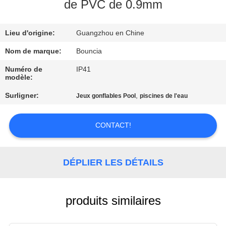
VISITE
de PVC de 0.9mm
D'USINE
Lieu d'origine:
Guangzhou en Chine
CONTRÔLE
Nom de marque:
Bouncia
DE
Numéro de
IP41
modèle:
QUALITÉ
Surligner:
,
Jeux gonflables Pool
piscines de l'eau
CONTACTEZ-
CONTACT!
NOUS
DÉPLIER LES DÉTAILS
DEMANDEZ
UNE
CITATION
produits similaires