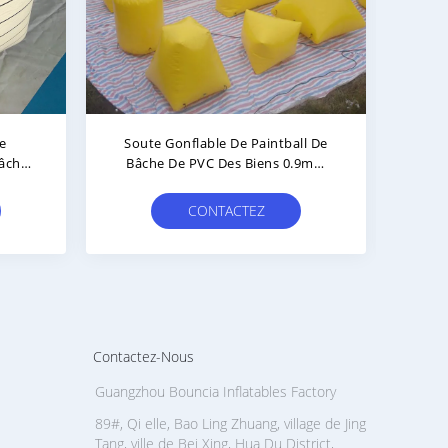
es De
Soute Gonflable Adaptée Aux
Rése
 Pour
Besoins Du Client D'armée Pour
l
L'activité En Plein Air
CONTACTEZ
Contactez-Nous
Guangzhou Bouncia Inflatables Factory
89#, Qi elle, Bao Ling Zhuang, village de Jing
Tang, ville de Bei Xing, Hua Du District,