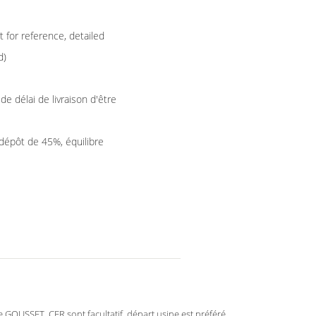
 for reference, detailed
d)
 de délai de livraison d'être
(dépôt de 45%, équilibre
e GOUSSET, CFR sont facultatif, départ usine est préféré.