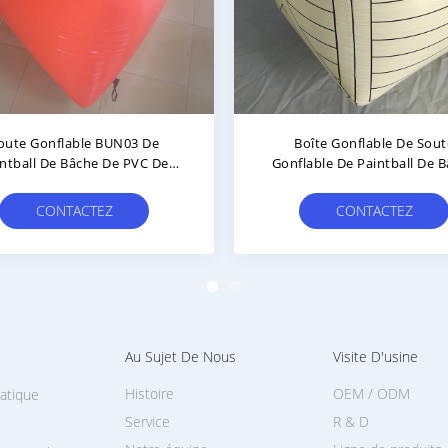
anon Gonflable De Soute
Soutes Gonflables Moussu
lable De Paintball De 0.9mm
Paintball De Bâche De PVC
Des Sports De Paintbal
CONTACTEZ
CONTACTEZ
Au Sujet De Nous
Visite D'usine
Histoire
OEM / ODM
uatique
Service
R & D