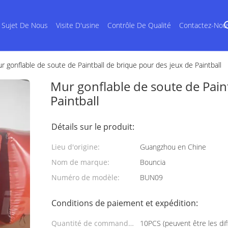
 Sujet De Nous
Visite D'usine
Contrôle De Qualité
Contactez-Nou
r gonflable de soute de Paintball de brique pour des jeux de Paintball
Mur gonflable de soute de Pain
Paintball
Détails sur le produit:
Lieu d'origine:
Guangzhou en Chine
Nom de marque:
Bouncia
Numéro de modèle:
BUN09
Conditions de paiement et expédition:
Quantité de commande
10PCS (peuvent être les di