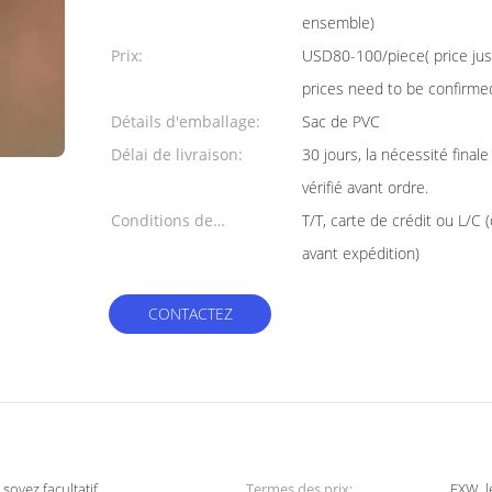
min:
ensemble)
Prix:
USD80-100/piece( price just
prices need to be confirme
Détails d'emballage:
Sac de PVC
Délai de livraison:
30 jours, la nécessité finale
vérifié avant ordre.
Conditions de
T/T, carte de crédit ou L/C 
paiement:
avant expédition)
CONTACTEZ
 soyez facultatif
Termes des prix:
EXW, l