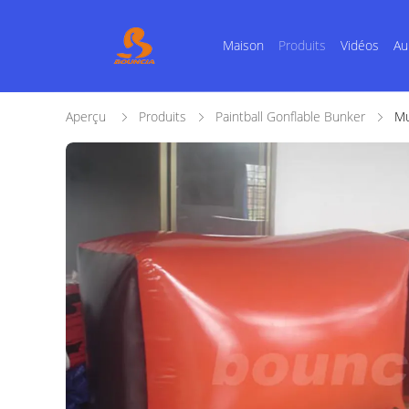
Maison
Produits
Vidéos
Au
Aperçu
Produits
Paintball Gonflable Bunker
Mu