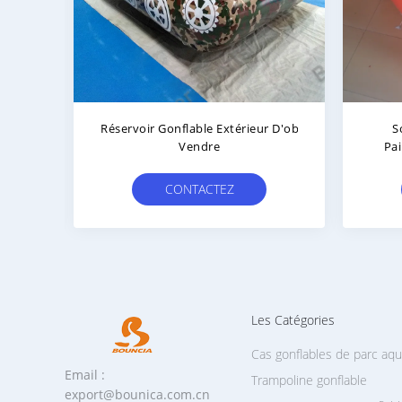
l De
Mur Gonflable De Paintball De
C
.9mm
PVC De 0.6MM Pour Des Sports En
Gonf
Plein Air
CONTACTEZ
Les Catégories
Cas gonflables de parc aq
Email :
Trampoline gonflable
export@bounica.com.cn