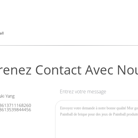
all
renez Contact Avec No
Entrez votre message
ki Yang
8613711168260
8613539844456