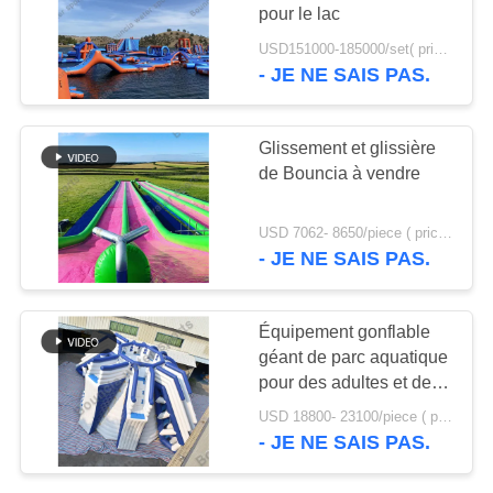
PLAN
pour le lac
DU
USD151000-185000/set( price just for reference, detailed prices need to be confirmed) MOQ:1 PC
- JE NE SAIS PAS.
7
SITE
Canot pneumatique
PRIVACY
Glissement et glissière
de Rafting
de Bouncia à vendre
POLICY
USD 7062- 8650/piece ( price just for reference, detailed prices need to be confirmed) MOQ:1pc
- JE NE SAIS PAS.
9
Équipement gonflable
Canot pneumatique
géant de parc aquatique
pour des adultes et des
de banane
enfants
USD 18800- 23100/piece ( price just for reference, detailed prices need to be confirmed) MOQ:1PC
- JE NE SAIS PAS.