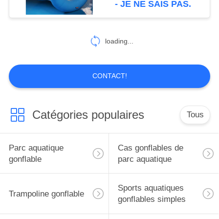
- JE NE SAIS PAS.
26
paintball gonflable
loading...
bunker
CONTACT!
Catégories populaires
Tous
6
Voie d'air de
Parc aquatique
Cas gonflables de
gymnastique
gonflable
parc aquatique
Sports aquatiques
Trampoline gonflable
gonflables simples