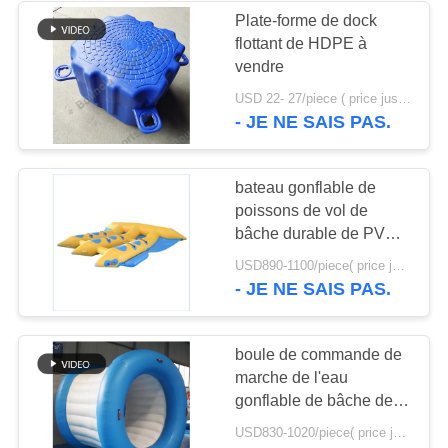
Plate-forme de dock
flottant de HDPE à
24
vendre
tente gonflable
USD 22- 27/piece ( price just for reference, detailed prices need to be confirmed) MOQ:100pcs
- JE NE SAIS PAS.
d'événement
bateau gonflable de
poissons de vol de
bâche durable de PVC
de 0.9mm à vendre
11
USD890-1100/piece( price just for reference, detailed prices need to be confirmed) MOQ:1PC
- JE NE SAIS PAS.
Aréna de paintball
gonflable
boule de commande de
marche de l'eau
gonflable de bâche de
PVC de 0.9mm avec la
USD830-1020/piece( price just for reference, detailed prices need to be confirmed) MOQ:1PC
structure nette durable