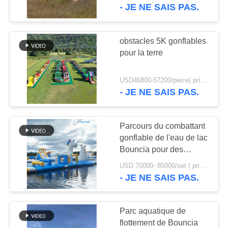
VISITE
- JE NE SAIS PAS.
D'USINE
obstacles 5K gonflables
4
CONTRÔLE
pour la terre
Trampoline
DE
gonflable
USD46800-57200/piece( price just for reference, detailed prices need to be confirmed) MOQ:1set
QUALITÉ
- JE NE SAIS PAS.
CONTACTEZ-
Parcours du combattant
NOUS
gonflable de l'eau de lac
Bouncia pour des
135
adultes et des enfants
DEMANDEZ
USD 70000- 85000/set ( price just for reference, detailed prices need to be confirmed) MOQ:1 ensemble ou parts de tout le parc
Sports aquatiques
- JE NE SAIS PAS.
UNE
gonflables simples
CITATION
Parc aquatique de
flottement de Bouncia