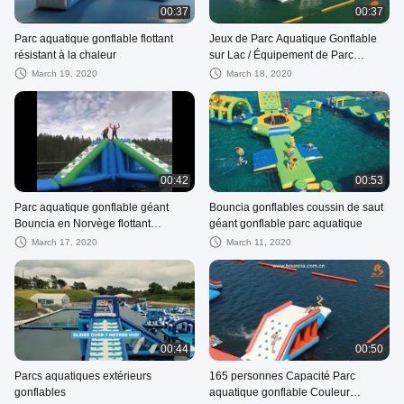
00:37
00:37
Parc aquatique gonflable flottant
Jeux de Parc Aquatique Gonflable
résistant à la chaleur
sur Lac / Équipement de Parc
Aquatique Gonflable
March 19, 2020
March 18, 2020
00:42
00:53
Parc aquatique gonflable géant
Bouncia gonflables coussin de saut
Bouncia en Norvège flottant
géant gonflable parc aquatique
résistant à la chaleur
March 17, 2020
March 11, 2020
00:44
00:50
Parcs aquatiques extérieurs
165 personnes Capacité Parc
gonflables
aquatique gonflable Couleur