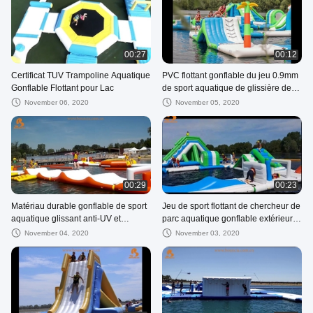
00:27
00:12
Certificat TUV Trampoline Aquatique
PVC flottant gonflable du jeu 0.9mm
Gonflable Flottant pour Lac
de sport aquatique de glissière de
corde de flottement
November 06, 2020
November 05, 2020
00:29
00:23
Matériau durable gonflable de sport
Jeu de sport flottant de chercheur de
aquatique glissant anti-UV et
parc aquatique gonflable extérieur
chaleur
avec glissière
November 04, 2020
November 03, 2020