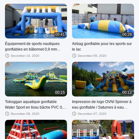
00:41
00:28
Équipement de sports nautiques
Airbag gonflable pour les sports sur
gonflables en bâtonnet 0,9 mm
le lac
Matériau en PVC
December 10, 2020
December 09, 2020
00:15
00:12
Toboggan aquatique gonflable
Impression de logo OVNI Spinner à
Water Sport en tissu bâche PVC 0,9
eau gonflable / Saturnes à eau
mm
gonflable
December 08, 2020
December 07, 2020