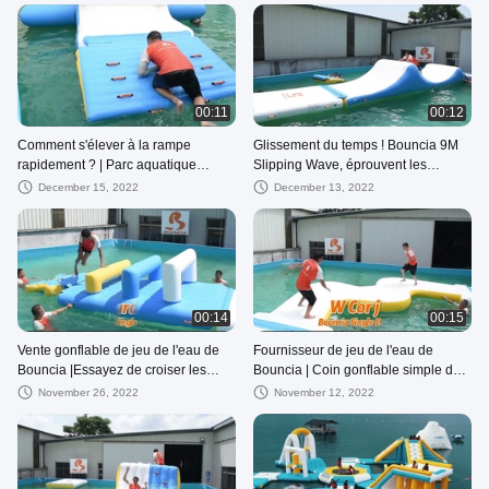
glissière du glissement N
00:11
00:12
Comment s'élever à la rampe
Glissement du temps ! Bouncia 9M
rapidement ? | Parc aquatique
Slipping Wave, éprouvent les
gonflable de Bouncia, parc
vagues | Fournisseur gonflable de
December 15, 2022
December 13, 2022
aquatique de flottement à vendre
jeux de l'eau
00:14
00:15
Vente gonflable de jeu de l'eau de
Fournisseur de jeu de l'eau de
Bouncia |Essayez de croiser les
Bouncia | Coin gonflable simple de
différents obstacles de taille aussi
jeux-W de l'eau, parc aquatique de
November 26, 2022
November 12, 2022
rapidement que possible
flottement à vendre