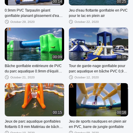
00:14
00:25
0.9mm PVC Tarpaulin géant
Jeu d'eau flottante gonflable en PVC
gonflable planant glissement d'eau
pour le lac en plein air
avec certificat TUV
October 29, 2020
October 22, 2020
00:09
00:16
Bâche gonflable extérieure de PVC
Tour de garde-nage gonflable pour
du parc aquatique 0.9mm d'équilibre
parc aquatique en bâche PVC 0,9
élevé
mm
October 21, 2020
October 12, 2020
00:15
00:16
Jeux de parc aquatique gonflables
Jeu de sports nautiques en plein air
flottants 0.9 mm Matériau de bâche
en PVC, barre de jungle gonflable
en PVC
October 10, 2020
October 09, 2020