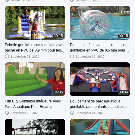
00:15
00:15
Échelle gonflable commerciale avec
Pour les enfants adultes, rouleau
bâche en PVC de 0,9 mm pour les
gonflable en PVC de 0,5 mm pour
jeux de sports nautiques
piscine extérieure
September 28, 2020
September 17, 2020
04:35
00:34
Fun City Gonflable Intérieure Avec
Équipement de parc aquatique
Parc Aquatique Pour Enfants -
gonflable pour enfants et adultes
Matériau PVC
des Jeux aquatiques du Cambodge
September 08, 2020
September 04, 2020