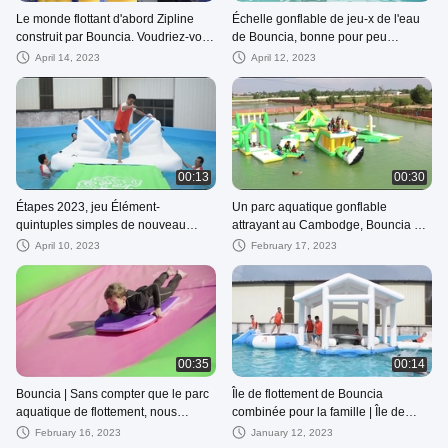
Le monde flottant d'abord Zipline
Échelle gonflable de jeu-x de l'eau
construit par Bouncia. Voudriez-vous
de Bouncia, bonne pour peu
un essai pour votre parc ?
profond et l'eau profonde
April 14, 2023
April 12, 2023
00:13
00:30
Étapes 2023, jeu Élément-
Un parc aquatique gonflable
quintuples simples de nouveau
attrayant au Cambodge, Bouncia a
venu de Bouncia gonflable de l'eau
adapté l'expert en matière aux
April 10, 2023
February 17, 2023
de Bouncia à vendre
besoins du client gonflable de parcs
aquatiques
00:35
00:14
Bouncia | Sans compter que le parc
Île de flottement de Bouncia
aquatique de flottement, nous
combinée pour la famille | Île de
produisons également l'autre air
flottement de plate-forme de loisirs
February 16, 2023
January 12, 2023
avons scellé des produits comme la
combinée avec des canapés