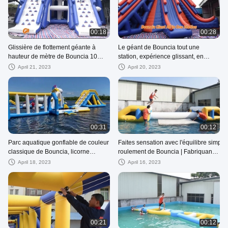
00:18
00:28
Glissière de flottement géante à
Le géant de Bouncia tout une
hauteur de mètre de Bouncia 10
station, expérience glissant, en
double, êtes-vous assez courageux
s'élevant ou la plongée |
April 21, 2023
April 20, 2023
à glisser vers le bas ?
Approvisionnements de parc
aquatique
00:31
00:12
Parc aquatique gonflable de couleur
Faites sensation avec l'équilibre simple
classique de Bouncia, licorne
roulement de Bouncia | Fabriquants
gonflable énorme, grand fournisseur
d'équipement de parc aquatique
April 18, 2023
April 16, 2023
de jeu de l'eau de glissière
00:21
00:12