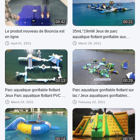
00:42
00:21
Le produit nouveau de Bouncia est
35mL*19mW Jeux de parc
en ligne
aquatique flottant gonflable aux
Bermudes
April 01, 2021
March 29, 2021
00:13
00:29
Parc aquatique gonflable flottant
Parc aquatique gonflable flottant sur
Jeux Parc aquatique flottant PVC 0,9
lac / Jeux aquatiques gonflables
mm
pour adultes et enfants
March 03, 2021
February 22, 2021
00:24
00:20