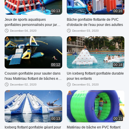
00:13
00:16
Jeux de sports aquatiques
Bâche gonflable flottante de PVC
gonflables personnalisés pour jardin
d'obstacle de l'eau pour des adultes
avec bâche en PVC
December 04, 2020
December 03, 2020
00:12
00:18
Coussin gonflable pour sauter dans
Un iceberg flottant gonflable durable
l'eau Matériau flottant de bâches en
pour les enfants
PVC
December 02, 2020
December 01, 2020
00:13
00:15
Iceberg flottant gonflable géant pour
Matériau de bâche en PVC flottant