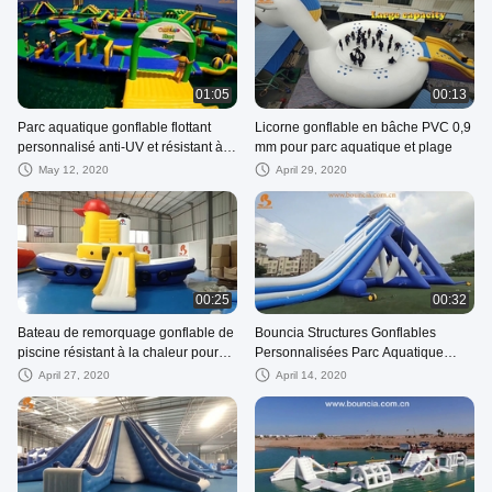
01:05
00:13
Parc aquatique gonflable flottant
Licorne gonflable en bâche PVC 0,9
personnalisé anti-UV et résistant à
mm pour parc aquatique et plage
la chaleur
May 12, 2020
April 29, 2020
00:25
00:32
Bateau de remorquage gonflable de
Bouncia Structures Gonflables
piscine résistant à la chaleur pour
Personnalisées Parc Aquatique
sports nautiques
Flottant Solution Toboggan Géant
April 27, 2020
April 14, 2020