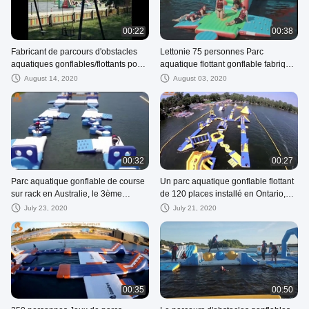
00:22
00:38
Fabricant de parcours d'obstacles
Lettonie 75 personnes Parc
aquatiques gonflables/flottants pour
aquatique flottant gonflable fabriqué
parc aquatique extérieur
par Bounica
August 14, 2020
August 03, 2020
00:32
00:27
Parc aquatique gonflable de course
Un parc aquatique gonflable flottant
sur rack en Australie, le 3ème
de 120 places installé en Ontario,
Bouncia
Canada
July 23, 2020
July 21, 2020
00:35
00:50