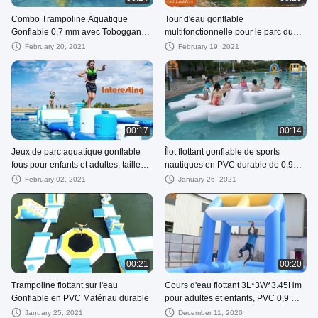
Combo Trampoline Aquatique
Tour d'eau gonflable
Gonflable 0,7 mm avec Toboggan
multifonctionnelle pour le parc du
en PVC
lac 0,9 mm Matériau de bâche en
February 20, 2021
February 19, 2021
PVC
00:17
00:14
Jeux de parc aquatique gonflable
Îlot flottant gonflable de sports
fous pour enfants et adultes, taille
nautiques en PVC durable de 0,9
6m de long * 2m de large * 1m de
mm avec 6 places
February 02, 2021
January 26, 2021
haut
00:21
00:20
Trampoline flottant sur l'eau
Cours d'eau flottant 3L*3W*3.45Hm
Gonflable en PVC Matériau durable
pour adultes et enfants, PVC 0,9 mm
flottant
January 25, 2021
December 11, 2020