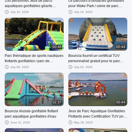
250 personnes Jeux de parcs
Le parcours d'obstacles gonflables
aquatiques gonflables géants
pour Wake Park / usine de parc
Certificat TUV Cours d'effacement
aquatique gonflable
July 16, 2020
July 10, 2020
00:46
00:44
Parc thématique de sports nautiques
Bouncia fournit un certificat TUV
flottants gonflables / parc de
personnalisé gratuit pour le parc
plongée d'eau installé à Milan
aquatique gonflable flottant
July 09, 2020
July 03, 2020
02:37
00:44
Bouncia réussie gonflable flottant
Jeux de Parc Aquatique Gonflables
parc aquatique gonflables d'eau
Flottants avec Certification TUV pour
Lac
June 11, 2020
May 28, 2020