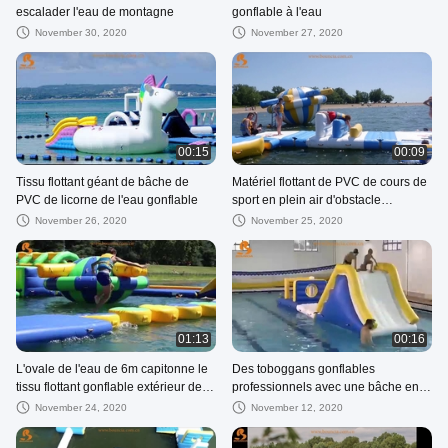
escalader l'eau de montagne
gonflable à l'eau
November 30, 2020
November 27, 2020
00:15
00:09
Tissu flottant géant de bâche de
Matériel flottant de PVC de cours de
PVC de licorne de l'eau gonflable
sport en plein air d'obstacle
gonflable de l'eau
November 26, 2020
November 25, 2020
01:13
00:16
L'ovale de l'eau de 6m capitonne le
Des toboggans gonflables
tissu flottant gonflable extérieur de
professionnels avec une bâche en
PVC
PVC de 0,9 mm
November 24, 2020
November 12, 2020