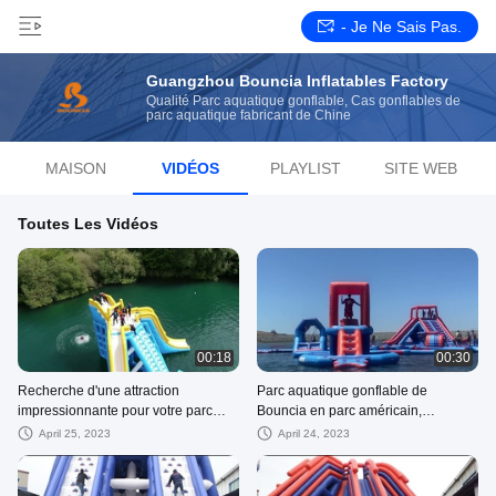
- Je Ne Sais Pas.
Guangzhou Bouncia Inflatables Factory
Qualité Parc aquatique gonflable, Cas gonflables de
parc aquatique fabricant de Chine
MAISON
VIDÉOS
PLAYLIST
SITE WEB
Toutes Les Vidéos
00:18
00:30
Recherche d'une attraction
Parc aquatique gonflable de
impressionnante pour votre parc
Bouncia en parc américain,
aquatique ? Tour d'eau gonflable de
fournisseur de flottement
April 25, 2023
April 24, 2023
Bouncia de contrôle
d'équipement de parc aquatique